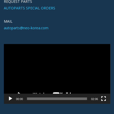
REQUEST PARTS
AUTOPARTS SPECIAL ORDERS
MAIL
autoparts@neo-korea.com
Видеоплеер
00:00
02:06